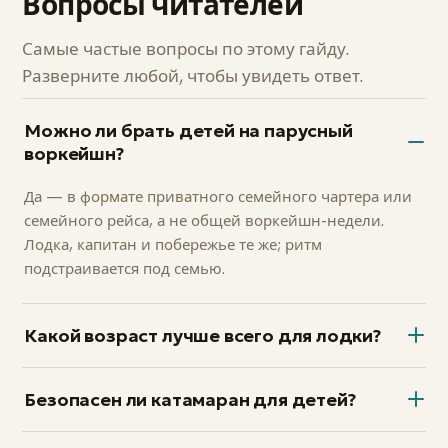
Вопросы читателей
Самые частые вопросы по этому гайду.
Разверните любой, чтобы увидеть ответ.
Можно ли брать детей на парусный
воркейшн?
Да — в формате приватного семейного чартера или
семейного рейса, а не общей воркейшн-недели.
Лодка, капитан и побережье те же; ритм
подстраивается под семью.
Какой возраст лучше всего для лодки?
Примерно 8–14 — золотой; 4–7 работает при двух
Безопасен ли катамаран для детей?
взрослых. До 3 лет возможно, но тяжело —
большинство семей ждут сезон-другой.
Это семейная платформа по умолчанию: плоский